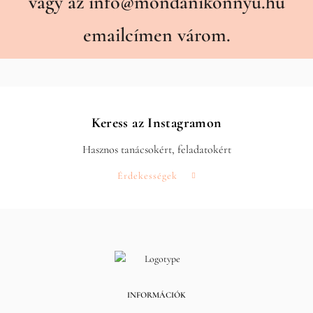
vagy az
info@mondanikonnyu.hu
emailcímen várom.
Keress az Instagramon
Hasznos tanácsokért, feladatokért
Érdekességek
INFORMÁCIÓK